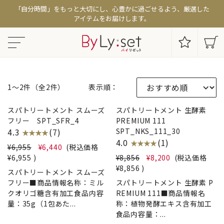
「自分時間」をもっと大切にし、心豊かに過ごせるよう、厳選した
アイテムをお届けします。
1〜2件（全2件）
表示順：
NEW
NEW
スパトリートメント スムーズ
スパトリートメント 生酵素
フリー SPT_SFR_4
PREMIUM 111
4.3
(7)
SPT_NKS_111_30
★ ★ ★ ★
4.0
(1)
★ ★ ★ ★
¥6,955
¥6,440
(税込価格
¥6,955
)
¥8,856
¥8,200
(税込価格
¥8,856
)
スパトリートメント スムーズ
フリー■商品情報名称：ミル
スパトリートメント 生酵素 P
クオリゴ糖含有加工食品内容
REMIUM 111■商品情報名
量：35g（1包あた...
称：植物発酵エキス含有加工
食品内容量：...