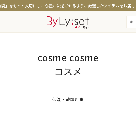
時間」をもっと大切にし、心豊かに過ごせるよう、厳選したアイテムをお届け
コスメ
特集
cosme
cosme
たるみケア
時短メイク・日焼け対策
お悩
コスメ
策
シミ・くすみ・透明感
定期
保湿・乾燥対策
テカリ・くずれ防止
保湿・乾燥対策