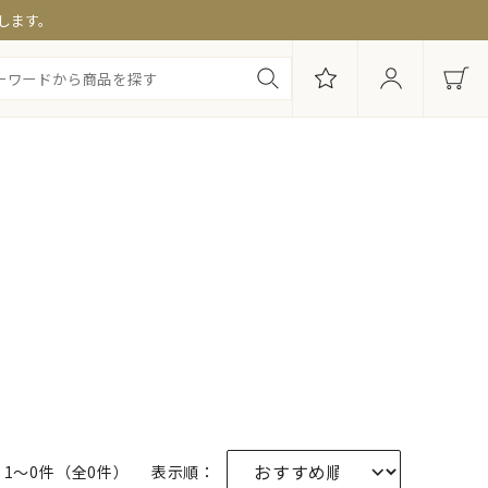
します。
・セット商品
み別セット
便特集
1〜0件（全0件）
表示順：