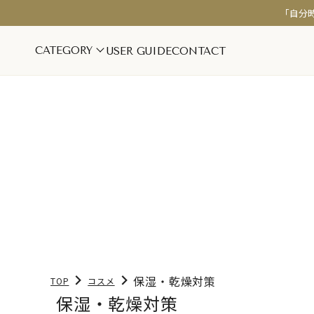
「自分
CATEGORY
USER GUIDE
CONTACT
インナーケア
スキンケア
美容・美肌サポート
シワ・ハリ・
更年期・ホルモンバランス
保湿・乾燥対
疲労・睡眠サポート
美白ケア
腸活・デトックス
フェムケア
保湿・乾燥対策
TOP
コスメ
保湿・乾燥対策