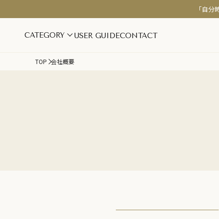
「自分
CATEGORY
USER GUIDE
CONTACT
TOP
会社概要
インナーケア
スキンケア
美容・美肌サポート
シワ・ハリ・
更年期・ホルモンバランス
保湿・乾燥対
疲労・睡眠サポート
美白ケア
腸活・デトックス
フェムケア