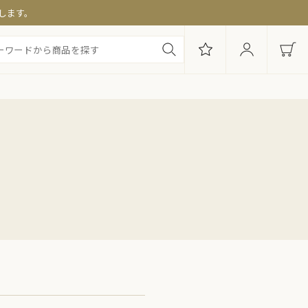
します。
・セット商品
み別セット
便特集