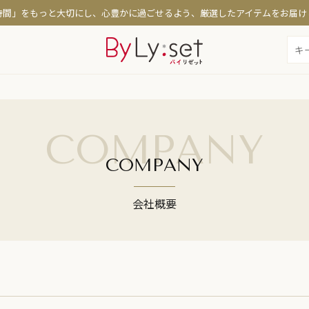
時間」をもっと大切にし、心豊かに過ごせるよう、厳選したアイテムをお届け
コスメ
特集
COMPANY
たるみケア
時短メイク・日焼け対策
お悩
COMPANY
策
シミ・くすみ・透明感
定期
保湿・乾燥対策
テカリ・くずれ防止
会社概要