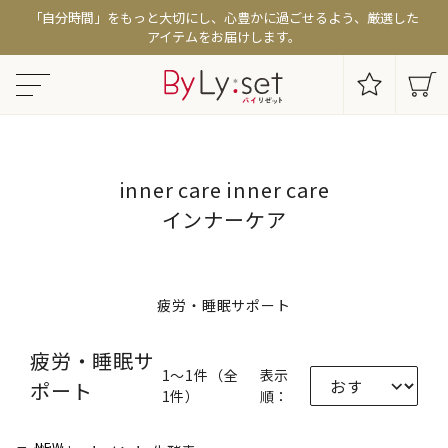
「自分時間」をもっと大切にし、心豊かに過ごせるよう、厳選した
アイテムをお届けします。
inner care
inner care
インナーケア
疲労・睡眠サポート
疲労・睡眠サ
1〜1件（全
表示
ポート
1件）
順：
NEW