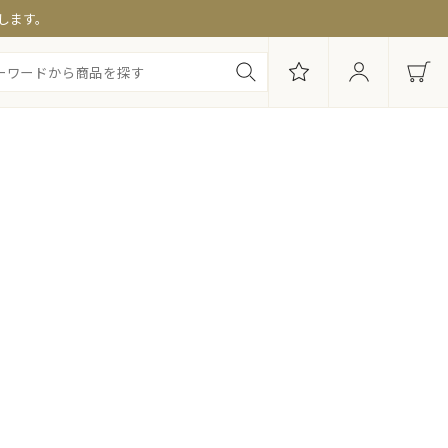
します。
・セット商品
み別セット
便特集