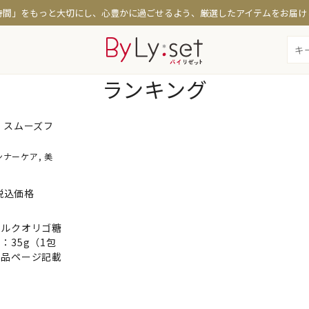
時間」をもっと大切にし、心豊かに過ごせるよう、厳選したアイテムをお届け
ランキング
コスメ
特集
 スムーズフ
たるみケア
時短メイク・日焼け対策
お悩
ンナーケア, 美
策
シミ・くすみ・透明感
定期
保湿・乾燥対策
税込価格
テカリ・くずれ防止
ミルクオリゴ糖
：35g（1包
商品ページ記載