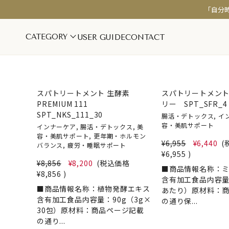
「自分
CATEGORY
USER GUIDE
CONTACT
1
1
インナーケア
スキンケア
スパトリートメント 生酵素
スパトリートメント
PREMIUM 111
リー SPT_SFR_4
NEW
NEW
美容・美肌サポート
シワ・ハリ・
SPT_NKS_111_30
腸活・デトックス, イ
更年期・ホルモンバランス
保湿・乾燥対
容・美肌サポート
インナーケア, 腸活・デトックス, 美
疲労・睡眠サポート
美白ケア
容・美肌サポート, 更年期・ホルモン
¥6,955
¥6,440
(
腸活・デトックス
フェムケア
バランス, 疲労・睡眠サポート
¥6,955
)
¥8,856
¥8,200
(税込価格
■商品情報名称：
¥8,856
)
含有加工食品内容量
■商品情報名称：植物発酵エキス
あたり）原材料：
含有加工食品内容量：90g（3g×
の通り保...
30包）原材料：商品ページ記載
の通り...