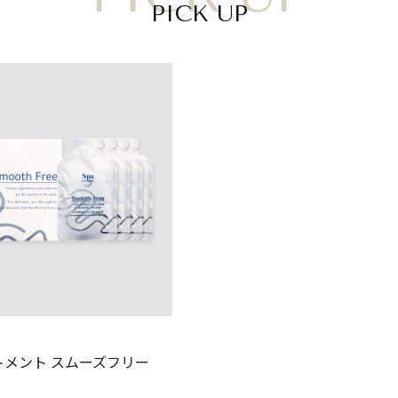
PICK UP
トメント スムーズフリー