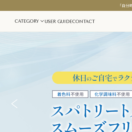
「自分
CATEGORY
USER GUIDE
CONTACT
インナーケア
スキンケア
美容・美肌サポート
シワ・ハリ・
更年期・ホルモンバランス
保湿・乾燥対
疲労・睡眠サポート
美白ケア
腸活・デトックス
フェムケア