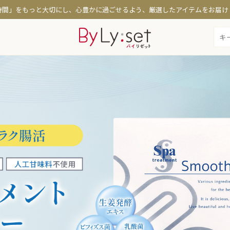
時間」をもっと大切にし、心豊かに過ごせるよう、厳選したアイテムをお届け
コスメ
特集
たるみケア
時短メイク・日焼け対策
お悩
策
シミ・くすみ・透明感
定期
保湿・乾燥対策
テカリ・くずれ防止